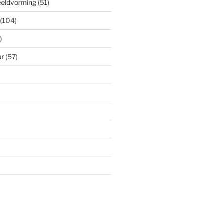
eeldvorming
(51)
(104)
)
ur
(57)