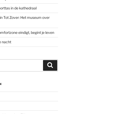
rttas in de kathedraal
’ in Tot Zover: Het museum over
mfortzone eindigt, begint je leven
e nacht
Zoeken
N