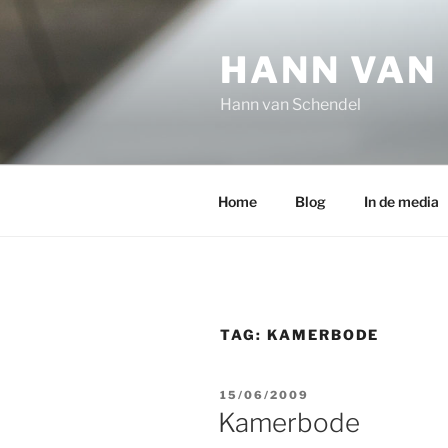
Ga
naar
HANN VAN
de
inhoud
Hann van Schendel
Home
Blog
In de media
TAG:
KAMERBODE
GEPLAATST
15/06/2009
OP
Kamerbode