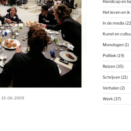
Handicap en b
Het leven en ik
In de media
(22
Kunst en cultu
Monologen
(1)
Politiek
(19)
Reizen
(35)
Schrijven
(21)
Verhalen
(2)
0, 15-06-2009
Werk
(37)