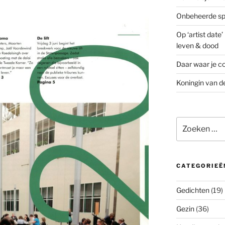
Onbeheerde spo
Op ‘artist date
leven & dood
Daar waar je co
Koningin van d
Zoeken
naar:
CATEGORIEË
Gedichten
(19)
Gezin
(36)