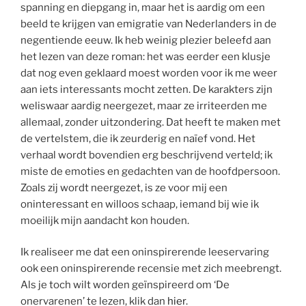
spanning en diepgang in, maar het is aardig om een
beeld te krijgen van emigratie van Nederlanders in de
negentiende eeuw. Ik heb weinig plezier beleefd aan
het lezen van deze roman: het was eerder een klusje
dat nog even geklaard moest worden voor ik me weer
aan iets interessants mocht zetten. De karakters zijn
weliswaar aardig neergezet, maar ze irriteerden me
allemaal, zonder uitzondering. Dat heeft te maken met
de vertelstem, die ik zeurderig en naïef vond. Het
verhaal wordt bovendien erg beschrijvend verteld; ik
miste de emoties en gedachten van de hoofdpersoon.
Zoals zij wordt neergezet, is ze voor mij een
oninteressant en willoos schaap, iemand bij wie ik
moeilijk mijn aandacht kon houden.
Ik realiseer me dat een oninspirerende leeservaring
ook een oninspirerende recensie met zich meebrengt.
Als je toch wilt worden geïnspireerd om ‘De
onervarenen’ te lezen, klik dan
hier
.