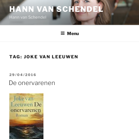
Ga
HANN VAN SCHENDEL
naar
Hann van Schendel
de
inhoud
Menu
TAG:
JOKE VAN LEEUWEN
GEPLAATST
29/04/2016
OP
De onervarenen