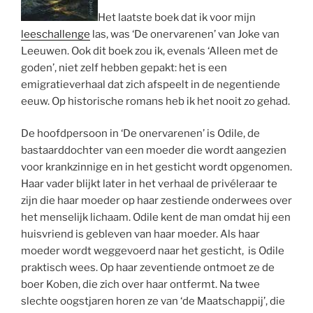
Het laatste boek dat ik voor mijn
leeschallenge
las, was ‘De onervarenen’ van Joke van
Leeuwen. Ook dit boek zou ik, evenals ‘Alleen met de
goden’, niet zelf hebben gepakt: het is een
emigratieverhaal dat zich afspeelt in de negentiende
eeuw. Op historische romans heb ik het nooit zo gehad.
De hoofdpersoon in ‘De onervarenen’ is Odile, de
bastaarddochter van een moeder die wordt aangezien
voor krankzinnige en in het gesticht wordt opgenomen.
Haar vader blijkt later in het verhaal de privéleraar te
zijn die haar moeder op haar zestiende onderwees over
het menselijk lichaam. Odile kent de man omdat hij een
huisvriend is gebleven van haar moeder. Als haar
moeder wordt weggevoerd naar het gesticht, is Odile
praktisch wees. Op haar zeventiende ontmoet ze de
boer Koben, die zich over haar ontfermt. Na twee
slechte oogstjaren horen ze van ‘de Maatschappij’, die