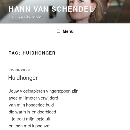
Ga
HANN VAN SCHENDEL
naar
Hann van Schendel
de
inhoud
Menu
TAG:
HUIDHONGER
GEPLAATST
02/08/2020
OP
Huidhonger
Jouw vloeipapieren vingertoppen zijn
twee millimeter verwijderd
van mijn hongerige huid
die warm is en doorbloed
– je trekt mijn topje uit –
en toch met kippenvel