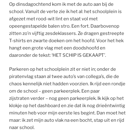
Op dinsdagochtend kom ik met de auto aan bij de
school. Vanuit de verte zie ik het al: het schoolplein is
afgezet met rood-wit lint en staat vol met
opeengestapelde balen stro. Een fort. Daarbovenop
zitten zo’n vijftig zesdeklassers. Ze dragen gestreepte
T-shirts en zwarte doeken om het hoofd. Voor het hek
hangt een grote vlag met een doodshoofd en
daaronder de tekst: ‘HET SCHIP IS GEKAAPT’.
Parkeren op het schoolplein zit er niet in; onder de
piratenvlag staan al twee auto’s van collega’s, die de
chaos kennelijk niet hadden voorzien. Ik rijd een rondje
om de school – geen parkeerplek. Een paar
zijstraten verder – nog geen parkeerplek. Ik kijk op het
klokje op het dashboard en zie dat ik nog drieëntwintig
minuten heb voor mijn eerste les begint. Dan moet het
maar: ik zet mijn auto vlak na een bocht, stap uit en rijd
naar school.