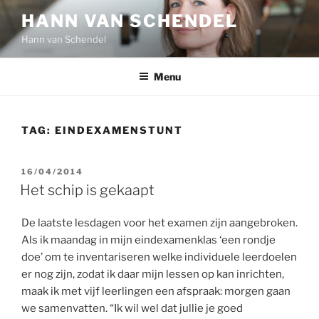
Ga
HANN VAN SCHENDEL
naar
Hann van Schendel
de
inhoud
Menu
TAG:
EINDEXAMENSTUNT
GEPLAATST
16/04/2014
OP
Het schip is gekaapt
De laatste lesdagen voor het examen zijn aangebroken.
Als ik maandag in mijn eindexamenklas ‘een rondje
doe’ om te inventariseren welke individuele leerdoelen
er nog zijn, zodat ik daar mijn lessen op kan inrichten,
maak ik met vijf leerlingen een afspraak: morgen gaan
we samenvatten. “Ik wil wel dat jullie je goed