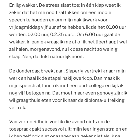
En lig wakker. De stress slaat toe; in één klap weet ik
zeker dat het me nooit zal lukken om een mooie
speech te houden en om mijn nakijkwerk voor
vrijdagmiddag vijf uur af te hebben. Ik zie het 01.00 uur
worden, 02.00 uur, 0.2.35 uur… Om 6.00 uur gaat de
wekker. In paniek vraag ik me af of ik het überhaupt wel
zal halen, morgenavond, nu ik deze nacht zo weinig
slaap. Nee, dat lukt natuurlijk nóóit.
De donderdag breekt aan. Slaperig vertrek ik naar mijn
werk en haal ik de stapel nakijkwerk op. Dan maak ik
mijn speech af, lunch ik met een oud-collega en kijk ik
nog vijf betogen na. Dat moet maar even genoeg zijn; ik
wil graag thuis eten voor ik naar de diploma-uitreiking
vertrek.
Van vermoeidheid voel ik die avond niets en de
toespraak pakt succesvol uit: mijn leerlingen stralen en
ik ben zelf ook niet onaangedaan, zeker niet als ik na