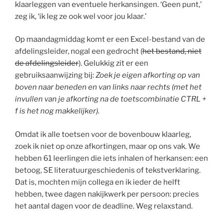
klaarleggen van eventuele herkansingen. ‘Geen punt,’
zeg ik, ‘ik leg ze ook wel voor jou klaar.’
Op maandagmiddag komt er een Excel-bestand van de
afdelingsleider, nogal een gedrocht (
het bestand, niet
de afdelingsleider
). Gelukkig zit er een
gebruiksaanwijzing bij:
Zoek je eigen afkorting op van
boven naar beneden en van links naar rechts (met het
invullen van je afkorting na de toetscombinatie CTRL +
f is het nog makkelijker).
Omdat ik alle toetsen voor de bovenbouw klaarleg,
zoek ik niet op onze afkortingen, maar op ons vak. We
hebben 61 leerlingen die iets inhalen of herkansen: een
betoog, SE literatuurgeschiedenis of tekstverklaring.
Dat is, mochten mijn collega en ik ieder de helft
hebben, twee dagen nakijkwerk per persoon: precies
het aantal dagen voor de deadline. Weg relaxstand.