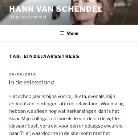
Ga
HANN VAN SCHENDEL
naar
Hann van Schendel
de
inhoud
Menu
TAG:
EINDEJAARSSTRESS
GEPLAATST
28/06/2014
OP
In de relaxstand
Het schooljaar is bijna voorbij. Ik sta, evenals mijn
collega’s en leerlingen, al in de relaxstand. Woensdag
hebben we alleen nog wat herkansingen, dan is het
klaar. Mijn collega, met wie ik de vierde en de vijfde
klassen ‘deel’, vertrekt voor een driedaagse excursie
naar Trier, waardoor ze in de knel komt met het