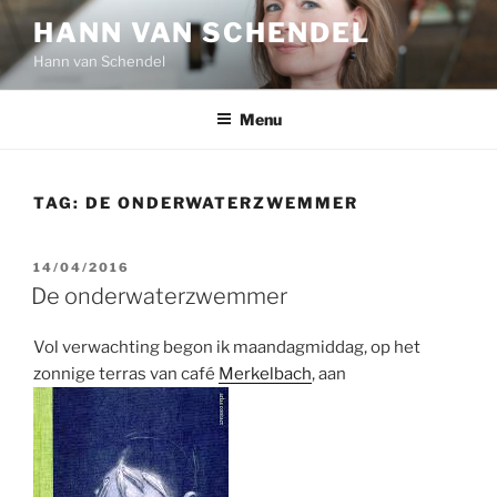
Ga
HANN VAN SCHENDEL
naar
Hann van Schendel
de
inhoud
Menu
TAG:
DE ONDERWATERZWEMMER
GEPLAATST
14/04/2016
OP
De onderwaterzwemmer
Vol verwachting begon ik maandagmiddag, op het
zonnige terras van café
Merkelbach
, aan