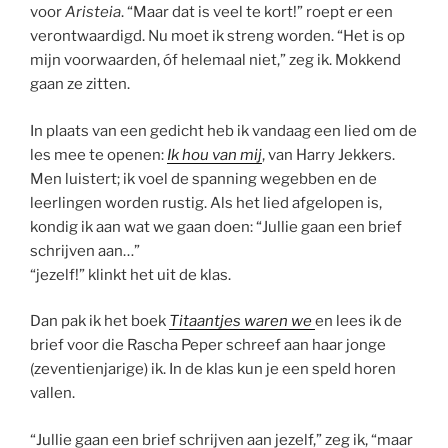
voor
Aristeia
. “Maar dat is veel te kort!” roept er een
verontwaardigd. Nu moet ik streng worden. “Het is op
mijn voorwaarden, óf helemaal niet,” zeg ik. Mokkend
gaan ze zitten.
In plaats van een gedicht heb ik vandaag een lied om de
les mee te openen:
Ik hou van mij
, van Harry Jekkers.
Men luistert; ik voel de spanning wegebben en de
leerlingen worden rustig. Als het lied afgelopen is,
kondig ik aan wat we gaan doen: “Jullie gaan een brief
schrijven aan…”
“jezelf!” klinkt het uit de klas.
Dan pak ik het boek
Titaantjes waren we
en lees ik de
brief voor die Rascha Peper schreef aan haar jonge
(zeventienjarige) ik. In de klas kun je een speld horen
vallen.
“Jullie gaan een brief schrijven aan jezelf,” zeg ik, “maar