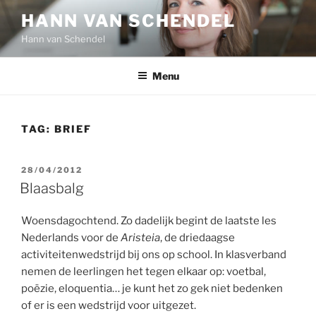
Ga
HANN VAN SCHENDEL
naar
Hann van Schendel
de
inhoud
Menu
TAG:
BRIEF
GEPLAATST
28/04/2012
OP
Blaasbalg
Woensdagochtend. Zo dadelijk begint de laatste les
Nederlands voor de
Aristeia
, de driedaagse
activiteitenwedstrijd bij ons op school. In klasverband
nemen de leerlingen het tegen elkaar op: voetbal,
poëzie, eloquentia… je kunt het zo gek niet bedenken
of er is een wedstrijd voor uitgezet.