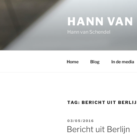
Ga
naar
HANN VAN
de
inhoud
Hann van Schendel
Home
Blog
In de media
TAG:
BERICHT UIT BERLI
GEPLAATST
03/05/2016
OP
Bericht uit Berlijn