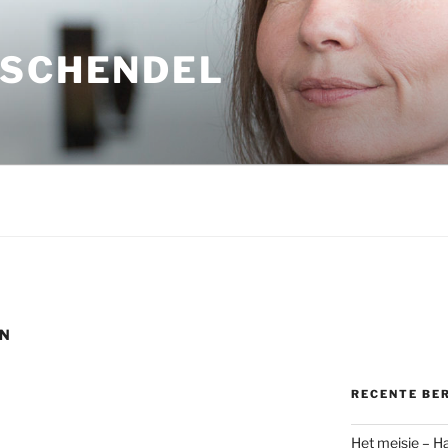
 SCHENDEL
JN
RECENTE BE
Het meisje – H