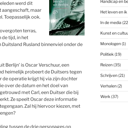
Handicap en b
geleden werd dit
et aangeschaft, maar
Het leven en ik
l. Toepasselijk ook.
In de media
(22
overgoten terras,
Kunst en cultu
e tijd, in het
Monologen
(1)
in Duitsland Rusland binnenviel onder de
Politiek
(19)
t Berlijn’ is Oscar Verschuur, een
Reizen
(35)
nd heimelijk probeert de Duitsers tegen
Schrijven
(21)
de operatie krijgt hij via zijn dochter
e over de datum en het doel van
Verhalen
(2)
etrouwd met Carl, een Duitser die bij
Werk
(37)
erkt. Ze speelt Oscar deze informatie
 tegengaan. Zal hij hiervoor kiezen, met
brengen?
eling tussen de drie personages op