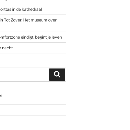
rttas in de kathedraal
’ in Tot Zover: Het museum over
mfortzone eindigt, begint je leven
e nacht
Zoeken
N