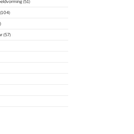
eeldvorming
(51)
(104)
)
ur
(57)