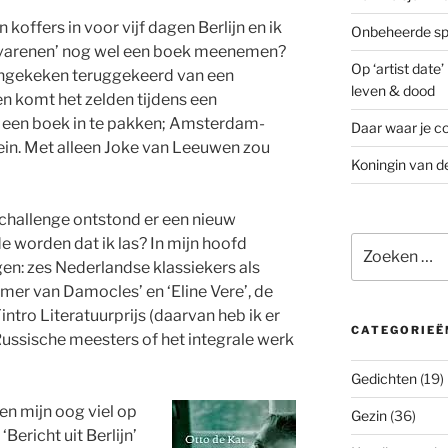
koffers in voor vijf dagen Berlijn en ik
Onbeheerde spo
nervarenen’ nog wel een boek meenemen?
Op ‘artist date
ningekeken teruggekeerd van een
leven & dood
 komt het zelden tijdens een
g een boek in te pakken; Amsterdam-
Daar waar je co
trein. Met alleen Joke van Leeuwen zou
Koningin van d
schallenge ontstond er een nieuw
Zoeken
e worden dat ik las? In mijn hoofd
naar:
en: zes Nederlandse klassiekers als
mer van Damocles’ en ‘Eline Vere’, de
intro Literatuurprijs (daarvan heb ik er
CATEGORIEË
s Russische meesters of het integrale werk
Gedichten
(19)
en mijn oog viel op
Gezin
(36)
Bericht uit Berlijn’