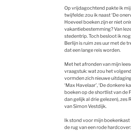
Op vrijdagochtend pakte ik mijn 
twijfelde: zou ik naast ‘De o
Hoeveel boeken zijn er niet o
vakantiebestemming? Van lezen
stedentrip. Toch besloot ik no
Berlijn is ruim zes uur met de 
dat een lange reis worden.
Met het afronden van mijn lee
vraagstuk: wat zou het volgend
vormden zich nieuwe uitdaging
‘Max Havelaar’, ‘De donkere ka
boeken op de shortlist van de F
dan gelijk al drie gelezen), ze
van Simon Vestdijk.
Ik stond voor mijn boekenkast 
de rug van een rode hardcover: ‘