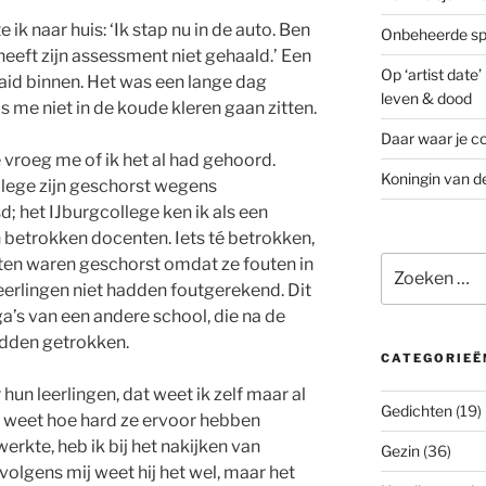
 ik naar huis: ‘Ik stap nu in de auto. Ben
Onbeheerde spo
heeft zijn assessment niet gehaald.’ Een
Op ‘artist date
aaid binnen. Het was een lange dag
leven & dood
me niet in de koude kleren gaan zitten.
Daar waar je co
e vroeg me of ik het al had gehoord.
Koningin van d
llege zijn geschorst wegens
; het IJburgcollege ken ik als een
 betrokken docenten. Iets té betrokken,
Zoeken
ten waren geschorst omdat ze fouten in
naar:
erlingen niet hadden foutgerekend. Dit
’s van een andere school, die na de
adden getrokken.
CATEGORIEË
hun leerlingen, dat weet ik zelf maar al
Gedichten
(19)
en weet hoe hard ze ervoor hebben
erkte, heb ik bij het nakijken van
Gezin
(36)
olgens mij weet hij het wel, maar het