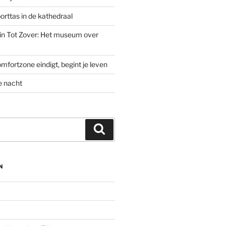
rttas in de kathedraal
’ in Tot Zover: Het museum over
mfortzone eindigt, begint je leven
e nacht
Zoeken
N