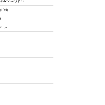
eeldvorming
(51)
(104)
)
ur
(57)