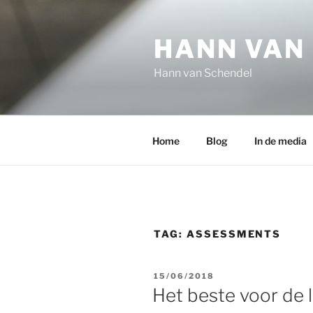
Ga
naar
HANN VAN
de
inhoud
Hann van Schendel
Home
Blog
In de media
TAG:
ASSESSMENTS
GEPLAATST
15/06/2018
OP
Het beste voor de l