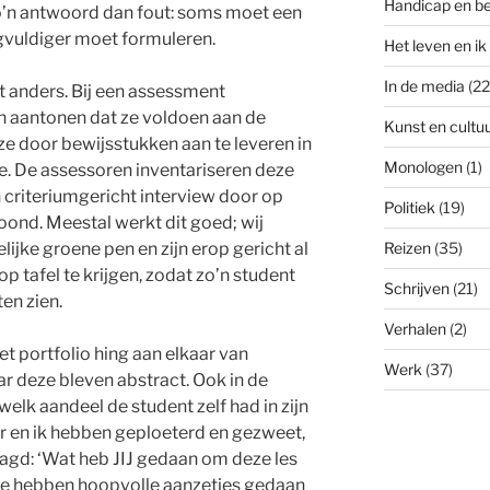
Handicap en b
 zo’n antwoord dan fout: soms moet een
rgvuldiger moet formuleren.
Het leven en ik
In de media
(22
it anders. Bij een assessment
 aantonen dat ze voldoen aan de
Kunst en cultu
e door bewijsstukken aan te leveren in
Monologen
(1)
ie. De assessoren inventariseren deze
 criteriumgericht interview door op
Politiek
(19)
toond. Meestal werkt dit goed; wij
ijke groene pen en zijn erop gericht al
Reizen
(35)
p tafel te krijgen, zodat zo’n student
Schrijven
(21)
en zien.
Verhalen
(2)
et portfolio hing aan elkaar van
Werk
(37)
ar deze bleven abstract. Ook in de
welk aandeel de student zelf had in zijn
r en ik hebben geploeterd en gezweet,
agd: ‘Wat heb JIJ gedaan om deze les
we hebben hoopvolle aanzetjes gedaan