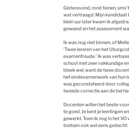
Gisteravond, rond tienen, sms’te
wat vertraagd. Mijn kandidaat 
klein uur later kwam ik afgedr
geweest en het assessment was 
Ik was nog niet binnen, of Mell
‘Twee leraren van het IJburgco
examenfraude.’ Ik was verbaasd
school met zeer vakkundige en
bleek wel, want de twee docen
het eindexamenwerk van hun le
was geconstateerd door collega
tweede correctie aan de bel h
Docenten willen het beste voor 
te goed. Je kent je leerlingen 
gewerkt. Toen ik nog in het VO w
toetsen ook wel eens gedacht: v